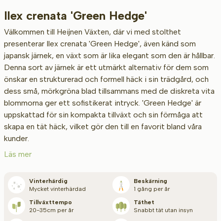
Ilex crenata 'Green Hedge'
Typ av rot
Välkommen till Heijnen Växten, där vi med stolthet
presenterar Ilex crenata 'Green Hedge', även känd som
japansk järnek, en växt som är lika elegant som den är hållbar.
Denna sort av järnek är ett utmärkt alternativ för dem som
Höjd vid leverans (cm)
önskar en strukturerad och formell häck i sin trädgård, och
dess små, mörkgröna blad tillsammans med de diskreta vita
blommorna ger ett sofistikerat intryck. 'Green Hedge' är
Bredd vid leverans (cm)
uppskattad för sin kompakta tillväxt och sin förmåga att
skapa en tät häck, vilket gör den till en favorit bland våra
kunder.
Läs mer
Placering
Vinterhärdig
Beskärning
Mycket vinterhärdad
1 gång per år
Tillämpning
Tillväxt­tempo
Täthet
20-35cm per år
Snabbt tät utan insyn