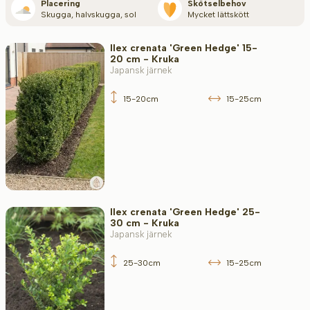
Placering
Skötselbehov
Skugga, halvskugga, sol
Mycket lättskött
Blommande månad
Ilex crenata 'Green Hedge' 15-
20 cm - Kruka
Japansk järnek
Filter toepassen
15-20cm
15-25cm
Ilex crenata 'Green Hedge' 25-
30 cm - Kruka
Japansk järnek
25-30cm
15-25cm