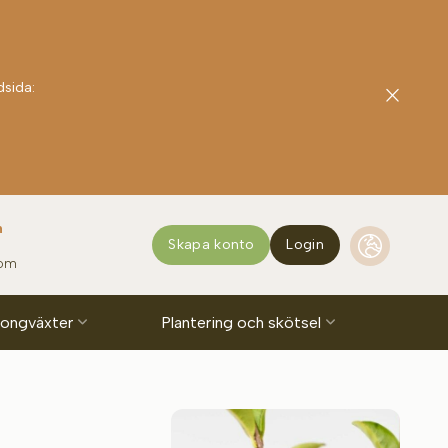
dsida:
n
Skapa konto
Login
com
lkongväxter
Plantering och skötsel