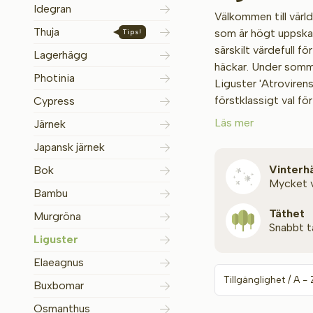
Idegran
Välkommen till värld
Thuja
som är högt uppskat
Tips!
särskilt värdefull 
Lagerhägg
häckar. Under somma
Photinia
Liguster 'Atrovirens
förstklassigt val fö
Cypress
Läs mer
Järnek
Japansk järnek
Vinterh
Bok
Mycket
Bambu
Täthet
Murgröna
Snabbt t
Liguster
Elaeagnus
Buxbomar
Osmanthus