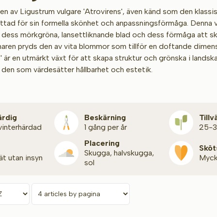
en av Ligustrum vulgare 'Atrovirens', även känd som den klassisk
tad för sin formella skönhet och anpassningsförmåga. Denna var
för dess mörkgröna, lansettliknande blad och dess förmåga att s
ren pryds den av vita blommor som tillför en doftande dimensio
' är en utmärkt växt för att skapa struktur och grönska i landsk
r den som värdesätter hållbarhet och estetik.
ärdig
Beskärning
Till
 vinterhärdad
1 gång per år
25-
Placering
Sköt
Skugga, halvskugga,
ät utan insyn
Myc
sol