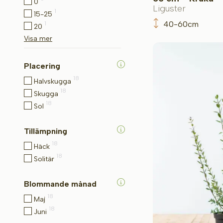
0
Liguster
1
15-25
40-60cm
1
20
Visa mer
Placering
18
Halvskugga
18
Skugga
18
Sol
Tillämpning
18
Häck
18
Solitär
Blommande månad
18
Maj
18
Juni