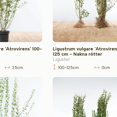
e 'Atrovirens' 100-
Ligustrum vulgare 'Atroviren
125 cm - Nakna rötter
Liguster
25cm
100-125cm
0cm