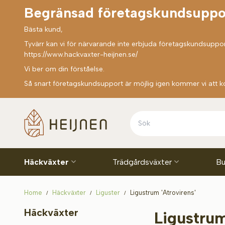
Begränsad företagskundsuppo
Bästa kund,
Tyvärr kan vi för närvarande inte erbjuda företagskundsupport
https://www.hackvaxter-heijnen.se/
Vi ber om din förståelse.
Så snart företagskundsupport är möjlig igen kommer vi att k
Häckväxter
Trädgårdsväxter
Bu
Home
Häckväxter
Liguster
Ligustrum 'Atrovirens'
Häckväxter
Ligustrum