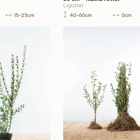
Liguster
15-25cm
40-60cm
0cm