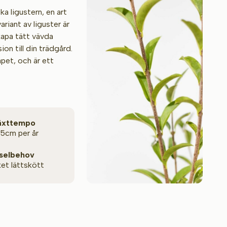
a ligustern, en art
iant av liguster är
kapa tätt vävda
n till din trädgård.
apet, och är ett
växt­tempo
35cm per år
selbehov
ket lättskött