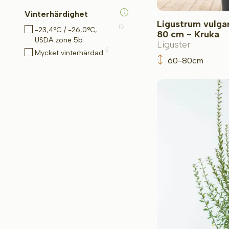
Vinterhärdighet
Ligustrum vulgar
15
-23,4°C / -26,0°C,
80 cm - Kruka
USDA zone 5b
Liguster
3
Mycket vinterhärdad
60-80cm