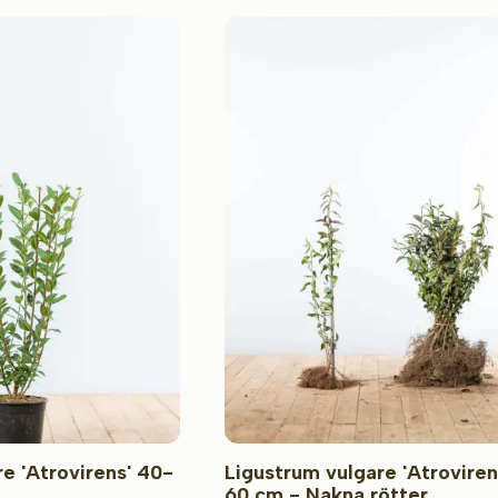
e 'Atrovirens' 40-
Ligustrum vulgare 'Atroviren
60 cm - Nakna rötter