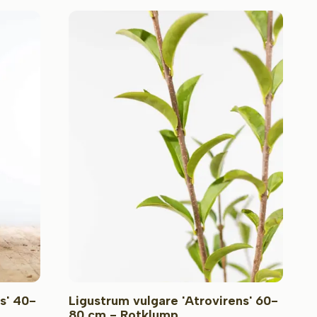
s' 40-
Ligustrum vulgare 'Atrovirens' 60-
80 cm - Rotklump