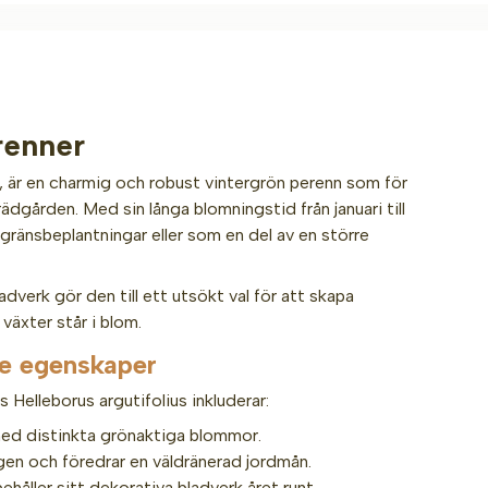
renner
s, är en charmig och robust vintergrön perenn som för
rädgården. Med sin långa blomningstid från januari till
 gränsbeplantningar eller som en del av en större
verk gör den till ett utsökt val för att skapa
växter står i blom.
ste egenskaper
elleborus argutifolius inkluderar:
med distinkta grönaktiga blommor.
ägen och föredrar en väldränerad jordmån.
ehåller sitt dekorativa bladverk året runt.