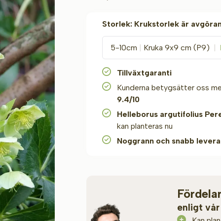
Storlek:
Krukstorlek är avgör
5-10cm
|
Kruka 9x9 cm (P9)
|
Tillväxtgaranti
Kunderna betygsätter oss m
9.4/10
Helleborus argutifolius Per
kan planteras nu
Noggrann och snabb levera
Fördela
enligt vår
Kan plan