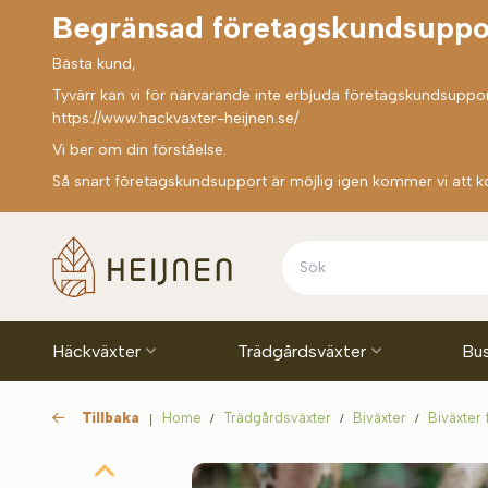
Begränsad företagskundsuppo
Bästa kund,
Tyvärr kan vi för närvarande inte erbjuda företagskundsupport
https://www.hackvaxter-heijnen.se/
Vi ber om din förståelse.
Så snart företagskundsupport är möjlig igen kommer vi att k
Häckväxter
Trädgårdsväxter
Bu
Tillbaka
Home
Trädgårdsväxter
Biväxter
Biväxter