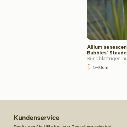
Allium senescen
Bubbles’ Staude
Rundblättriger la
5-10cm
Kundenservice
Benötigen Sie Hilfe bei Ihrer Bestellung oder bei