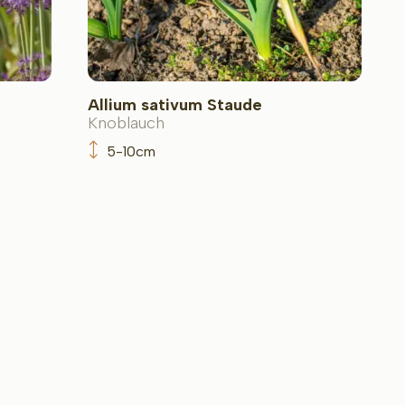
Allium sativum Staude
Knoblauch
5-10cm