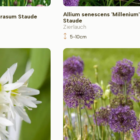
Allium senescens 'Millenium'
prasum Staude
Staude
Zierlauch
5-10cm