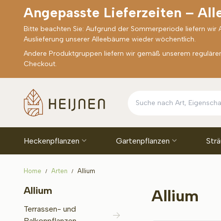
Angepasste Lieferzeiten – Al
Bitte beachten Sie: Aufgrund der Sommerperiode liefern wir
Auslieferung unserer Alleebäume wieder wöchentlich.
Andere Produktgruppen liefern wir gemäß unserem regulären 
Checkout.
Heckenpflanzen
Gartenpflanzen
Str
Home
Arten
Allium
Allium
Allium
Terrassen- und
Balkonpflanzen