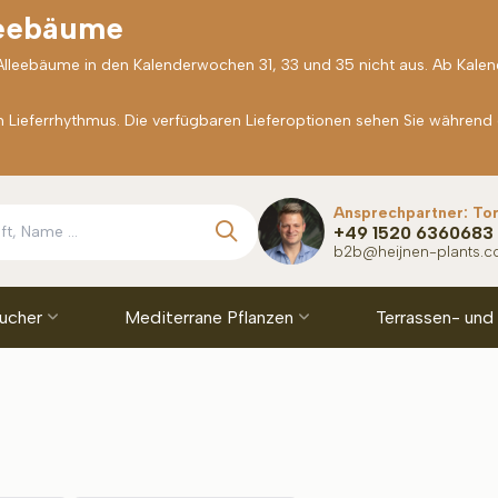
leebäume
 Alleebäume in den Kalenderwochen 31, 33 und 35 nicht aus. Ab Kale
Lieferrhythmus. Die verfügbaren Lieferoptionen sehen Sie während
Ansprechpartner: To
+49 1520 6360683
b2b@heijnen-plants.
äucher
Mediterrane Pflanzen
Terrassen- und