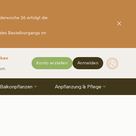
nderwoche 36 erfolgt die
 des Bestellvorgangs im
rben
Konto erstellen
Anmelden
com
 Balkonpflanzen
Anpflanzung & Pflege