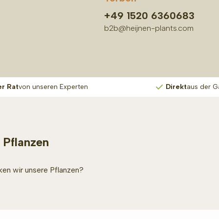
+49 1520 6360683
b2b@heijnen-plants.com
er Rat
von unseren Experten
Direkt
aus der G
 Pflanzen
en wir unsere Pflanzen?