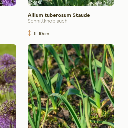
Allium tuberosum Staude
Schnittknoblauch
5-10cm