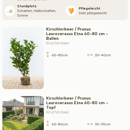
Standplatz
Pflegeleicht
Anwendung
Schatten, Halbschatten,
Sehr pflegeleicht
Sonne
Kirschlorbeer / Prunus
Laurocerasus Etna 60-80 cm -
Blütezeit
Ballen
Kirschlorbeer
60-80cm
30-40cm
Widerstandsfähigkeit
Filter toepassen
Kirschlorbeer / Prunus
Laurocerasus Etna 60-80 cm -
Topf
Kirschlorbeer
60-80cm
30-35cm