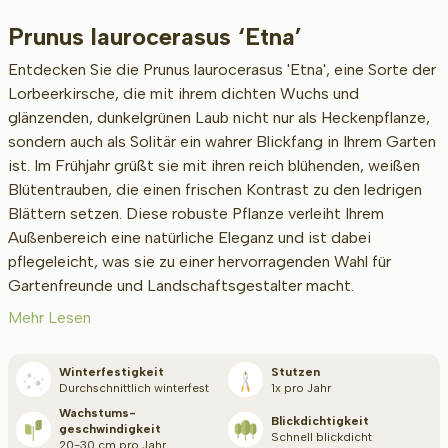
Prunus laurocerasus ‘Etna’
Beschikbaar
Entdecken Sie die Prunus laurocerasus 'Etna', eine Sorte der
Lorbeerkirsche, die mit ihrem dichten Wuchs und
glänzenden, dunkelgrünen Laub nicht nur als Heckenpflanze,
Wurzel-Typ
sondern auch als Solitär ein wahrer Blickfang in Ihrem Garten
ist. Im Frühjahr grüßt sie mit ihren reich blühenden, weißen
Blütentrauben, die einen frischen Kontrast zu den ledrigen
Blättern setzen. Diese robuste Pflanze verleiht Ihrem
Höhe bei Lieferung (cm)
Außenbereich eine natürliche Eleganz und ist dabei
pflegeleicht, was sie zu einer hervorragenden Wahl für
Gartenfreunde und Landschaftsgestalter macht.
Breite bei Lieferung (cm)
Mehr Lesen
Winterfestigkeit
Stutzen
Durchschnittlich winterfest
1x pro Jahr
Standort
Wachstums­
Blickdichtigkeit
geschwindigkeit
Schnell blickdicht
20-30 cm pro Jahr