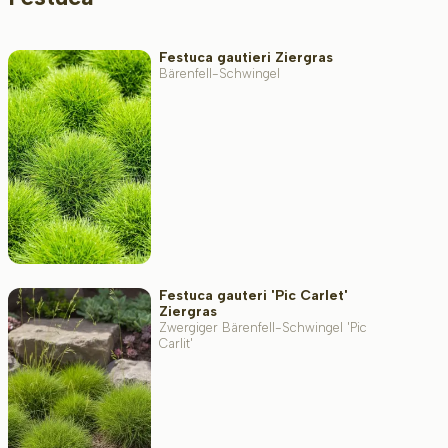
Festuca gautieri Ziergras
Bärenfell-Schwingel
Festuca gauteri 'Pic Carlet'
Ziergras
Zwergiger Bärenfell-Schwingel 'Pic
Carlit'