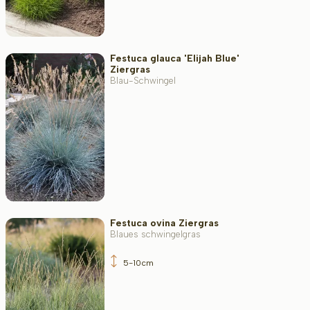
Festuca glauca 'Elijah Blue'
Ziergras
Blau-Schwingel
Festuca ovina Ziergras
Blaues schwingelgras
5-10cm