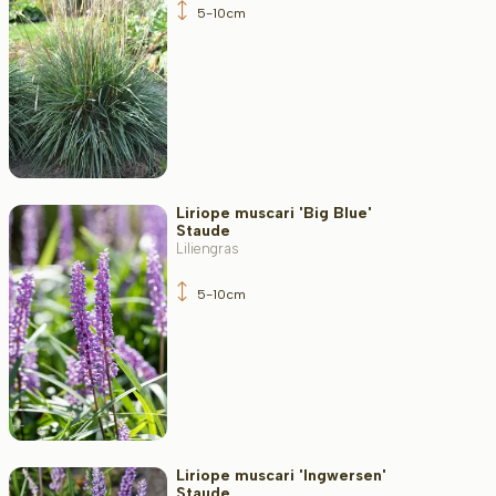
5-10cm
Liriope muscari 'Big Blue'
Staude
Liliengras
5-10cm
Liriope muscari 'Ingwersen'
Staude