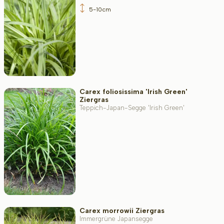
5-10cm
Wuchsform
Anwendung
Carex foliosissima 'Irish Green'
Ziergras
Blütenfarbe
Teppich-Japan-Segge 'Irish Green'
Blütezeit
Blattfarbe
Carex morrowii Ziergras
Immergrüne Japansegge