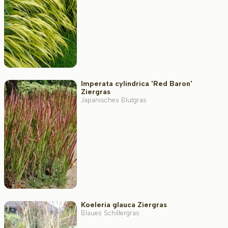
Imperata cylindrica 'Red Baron'
Ziergras
Japanisches Blutgras
Koeleria glauca Ziergras
Blaues Schillergras