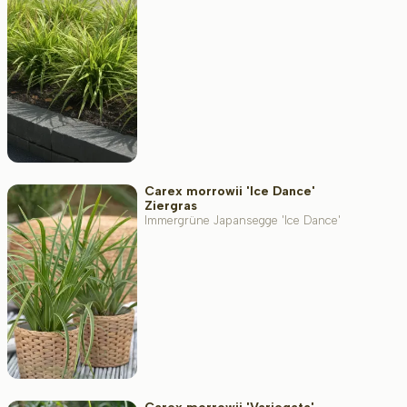
Widerstandsfähigkeit
Immergrün
Duftend
Carex morrowii 'Ice Dance'
Ziergras
Immergrüne Japansegge 'Ice Dance'
Fruchttragend
Bodenart