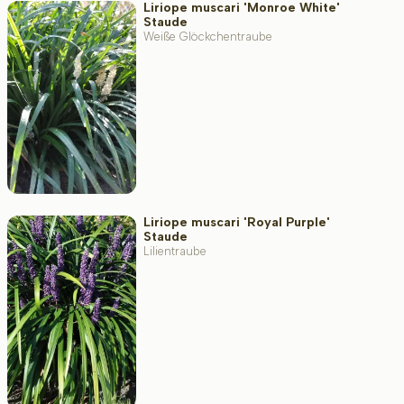
Liriope muscari 'Monroe White'
Staude
Weiße Glöckchentraube
Liriope muscari 'Royal Purple'
Staude
Lilientraube