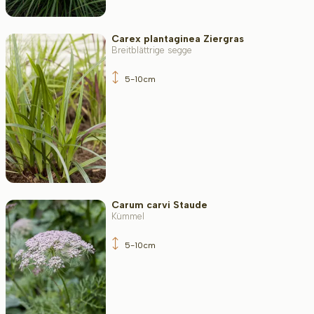
Carex plantaginea Ziergras
Breitblättrige segge
5-10cm
Carum carvi Staude
Kümmel
5-10cm