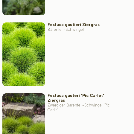
Festuca gautieri Ziergras
Bärenfell-Schwingel
Festuca gauteri 'Pic Carlet'
Ziergras
Zwergiger Bärenfell-Schwingel 'Pic
Carlit'