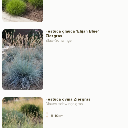
Festuca glauca 'Elijah Blue'
Ziergras
Blau-Schwingel
Festuca ovina Ziergras
Blaues schwingelgras
5-10cm