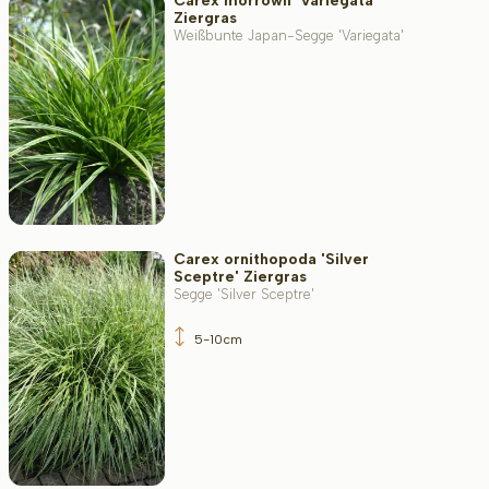
Carex morrowii 'Variegata'
Filter toepassen
Ziergras
Weißbunte Japan-Segge 'Variegata'
Carex ornithopoda 'Silver
Sceptre' Ziergras
Segge 'Silver Sceptre'
5-10cm