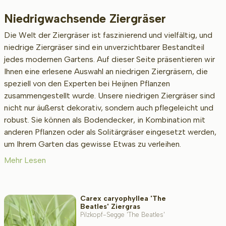
Niedrigwachsende Ziergräser
Beschikbaar
Die Welt der Ziergräser ist faszinierend und vielfältig, und
niedrige Ziergräser sind ein unverzichtbarer Bestandteil
jedes modernen Gartens. Auf dieser Seite präsentieren wir
Höhe bei Lieferung (cm)
Ihnen eine erlesene Auswahl an niedrigen Ziergräsern, die
speziell von den Experten bei Heijnen Pflanzen
zusammengestellt wurde. Unsere niedrigen Ziergräser sind
nicht nur äußerst dekorativ, sondern auch pflegeleicht und
Erwachsenengröße (cm)
robust. Sie können als Bodendecker, in Kombination mit
anderen Pflanzen oder als Solitärgräser eingesetzt werden,
um Ihrem Garten das gewisse Etwas zu verleihen.
Art/Geschlecht
Mehr Lesen
Standort
Carex caryophyllea 'The
Beatles' Ziergras
Pilzkopf-Segge 'The Beatles'