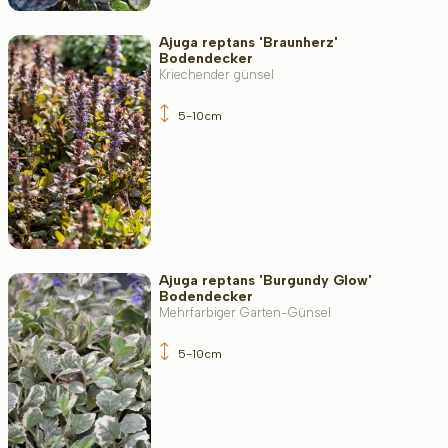
Ajuga reptans 'Braunherz'
Bodendecker
Kriechender günsel
5-10cm
Ajuga reptans 'Burgundy Glow'
Bodendecker
Mehrfarbiger Garten-Günsel
5-10cm