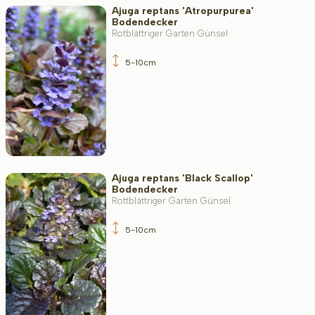
Ajuga reptans 'Atropurpurea'
Bodendecker
Rotblättriger Garten Günsel
5-10cm
Ajuga reptans 'Black Scallop'
Bodendecker
Rottblättriger Garten Günsel
5-10cm