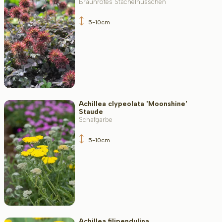
Braunrotes Stachelnüsschen
Widerstandsfähigkeit
5-10cm
Immergrün
Duftend
Achillea clypeolata 'Moonshine'
Staude
Schafgarbe
5-10cm
Fruchttragend
Bodenart
Achillea filipendulina