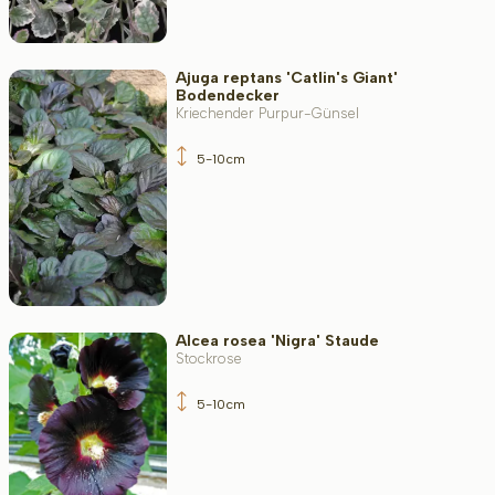
Ajuga reptans 'Catlin's Giant'
Bodendecker
Kriechender Purpur-Günsel
5-10cm
Alcea rosea 'Nigra' Staude
Stockrose
5-10cm