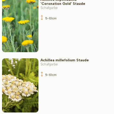
Filter toepassen
'Coronation Gold' Staude
Schafgarbe
5-10cm
Achillea millefolium Staude
Schafgarbe
5-10cm