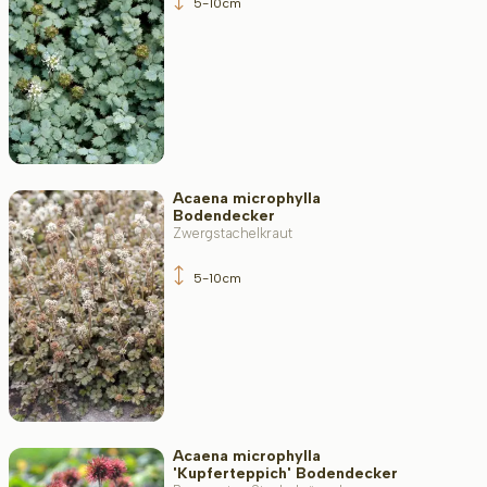
5-10cm
Wuchsform
Anwendung
Acaena microphylla
Bodendecker
Blütenfarbe
Zwergstachelkraut
5-10cm
Blütezeit
Blattfarbe
Acaena microphylla
'Kupferteppich' Bodendecker