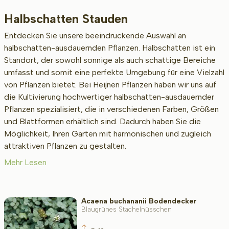
Halbschatten Stauden
Beschikbaar
Entdecken Sie unsere beeindruckende Auswahl an
halbschatten-ausdauernden Pflanzen. Halbschatten ist ein
Standort, der sowohl sonnige als auch schattige Bereiche
Höhe bei Lieferung (cm)
umfasst und somit eine perfekte Umgebung für eine Vielzahl
von Pflanzen bietet. Bei Heijnen Pflanzen haben wir uns auf
die Kultivierung hochwertiger halbschatten-ausdauernder
Pflanzen spezialisiert, die in verschiedenen Farben, Größen
Erwachsenengröße (cm)
und Blattformen erhältlich sind. Dadurch haben Sie die
Möglichkeit, Ihren Garten mit harmonischen und zugleich
attraktiven Pflanzen zu gestalten.
Art/Geschlecht
Mehr Lesen
Standort
Acaena buchananii Bodendecker
Blaugrünes Stachelnüsschen