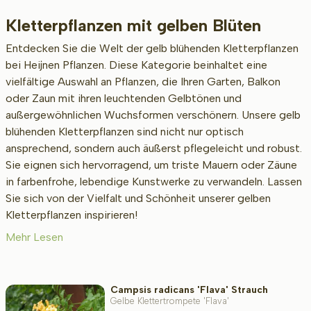
Kletterpflanzen mit gelben Blüten
Beschikbaar
Entdecken Sie die Welt der gelb blühenden Kletterpflanzen
bei Heijnen Pflanzen. Diese Kategorie beinhaltet eine
vielfältige Auswahl an Pflanzen, die Ihren Garten, Balkon
Höhe bei Lieferung (cm)
oder Zaun mit ihren leuchtenden Gelbtönen und
außergewöhnlichen Wuchsformen verschönern. Unsere gelb
blühenden Kletterpflanzen sind nicht nur optisch
ansprechend, sondern auch äußerst pflegeleicht und robust.
Erwachsenengröße (cm)
Sie eignen sich hervorragend, um triste Mauern oder Zäune
in farbenfrohe, lebendige Kunstwerke zu verwandeln. Lassen
Sie sich von der Vielfalt und Schönheit unserer gelben
Art/Geschlecht
Kletterpflanzen inspirieren!
Mehr Lesen
Standort
Campsis radicans 'Flava' Strauch
Gelbe Klettertrompete 'Flava'