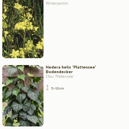
Winterjasmin
Widerstandsfähigkeit
Immergrün
Fruchttragend
Hedera helix 'Plattensee'
Bodendecker
Efeu 'Plattensee'
Filter toepassen
5-10cm