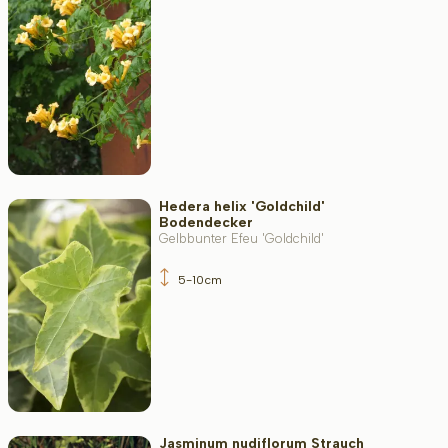
Wuchsform
Anwendung
Hedera helix 'Goldchild'
Blütenfarbe
Bodendecker
Gelbbunter Efeu 'Goldchild'
5-10cm
Blütezeit
Blattfarbe
Jasminum nudiflorum Strauch