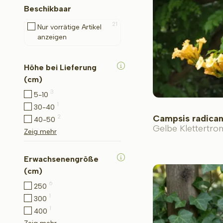
Beschikbaar
21
Nur vorrätige Artikel
anzeigen
Höhe bei Lieferung
(cm)
3
5-10
1
30-40
2
Campsis radicans
40-50
Gelbe Klettertrom
Zeig mehr
Erwachsenengröße
(cm)
6
250
1
300
1
400