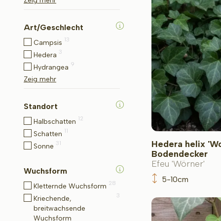
Zeig mehr
Art/Geschlecht
13
Campsis
3
Hedera
9
Hydrangea
Zeig mehr
Standort
12
Halbschatten
11
Schatten
Hedera helix 'W
31
Sonne
Bodendecker
Efeu 'Wörner'
Wuchsform
5-10cm
28
Kletternde Wuchsform
3
Kriechende,
breitwachsende
Wuchsform