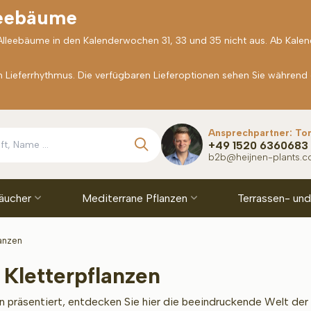
leebäume
 Alleebäume in den Kalenderwochen 31, 33 und 35 nicht aus. Ab Kale
Lieferrhythmus. Die verfügbaren Lieferoptionen sehen Sie während
Ansprechpartner: To
+49 1520 6360683
b2b@heijnen-plants.
räucher
Mediterrane Pflanzen
Terrassen- un
lanzen
Kletterpflanzen
n präsentiert, entdecken Sie hier die beeindruckende Welt der 