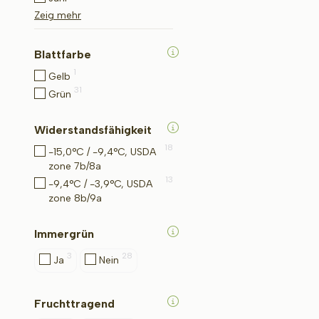
Zeig mehr
Blattfarbe
1
Gelb
31
Grün
Widerstandsfähigkeit
18
-15,0°C / -9,4°C, USDA
zone 7b/8a
13
-9,4°C / -3,9°C, USDA
zone 8b/9a
Immergrün
3
28
Ja
Nein
Fruchttragend