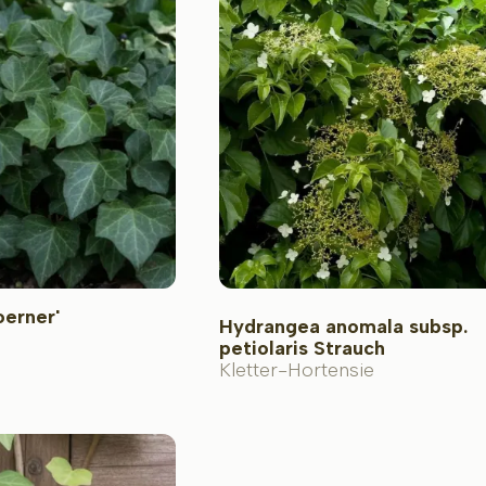
oerner'
Hydrangea anomala subsp.
petiolaris Strauch
Kletter-Hortensie