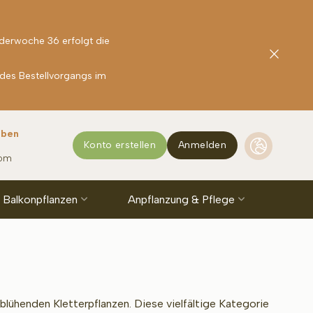
nderwoche 36 erfolgt die
 des Bestellvorgangs im
rben
Konto erstellen
Anmelden
com
d Balkonpflanzen
Anpflanzung & Pflege
blühenden Kletterpflanzen. Diese vielfältige Kategorie