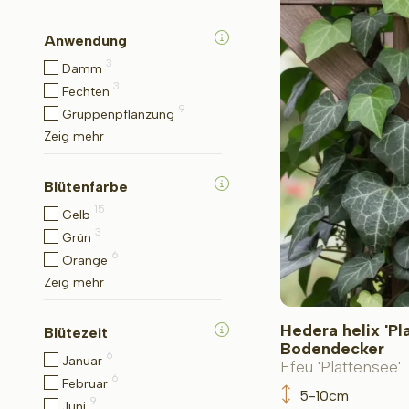
Anwendung
3
Damm
3
Fechten
9
Gruppenpflanzung
Zeig mehr
Blütenfarbe
15
Gelb
3
Grün
6
Orange
Zeig mehr
Hedera helix 'Pl
Blütezeit
Bodendecker
6
Januar
Efeu 'Plattensee'
6
Februar
5-10cm
9
Juni