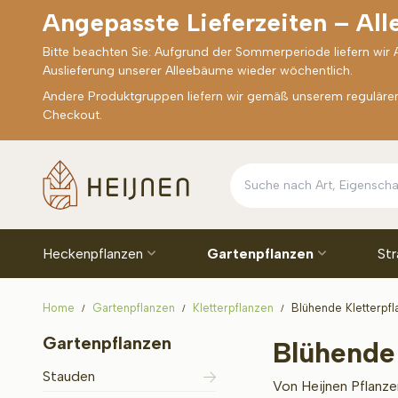
Angepasste Lieferzeiten – Al
Bitte beachten Sie: Aufgrund der Sommerperiode liefern wir
Auslieferung unserer Alleebäume wieder wöchentlich.
Andere Produktgruppen liefern wir gemäß unserem regulären 
Checkout.
Heckenpflanzen
Gartenpflanzen
St
Home
Gartenpflanzen
Kletterpflanzen
Blühende Kletterpf
Gartenpflanzen
Blühende 
Stauden
Von Heijnen Pflanze