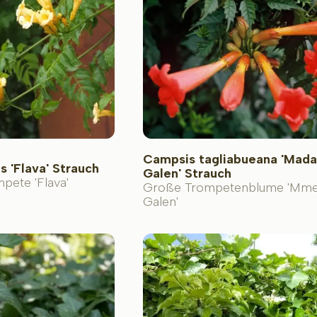
Campsis tagliabueana 'Mad
 'Flava' Strauch
Galen' Strauch
pete 'Flava'
Große Trompetenblume 'Mm
Galen'