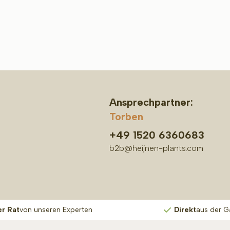
Ansprechpartner:
Torben
+49 1520 6360683
b2b@heijnen-plants.com
er Rat
von unseren Experten
Direkt
aus der G