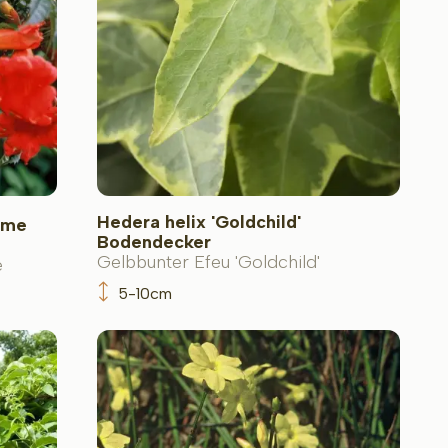
Hedera helix 'Goldchild'
ame
Bodendecker
Gelbbunter Efeu 'Goldchild'
e
5-10cm