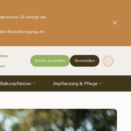
nderwoche 36 erfolgt die
 des Bestellvorgangs im
rben
Konto erstellen
Anmelden
com
 Balkonpflanzen
Anpflanzung & Pflege