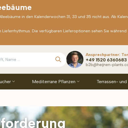
leebäume
 Alleebäume in den Kalenderwochen 31, 33 und 35 nicht aus. Ab Kale
Lieferrhythmus. Die verfügbaren Lieferoptionen sehen Sie während
Ansprechpartner: To
+49 1520 6360683
b2b@heijnen-plants.
äucher
Mediterrane Pflanzen
Terrassen- und
forderung