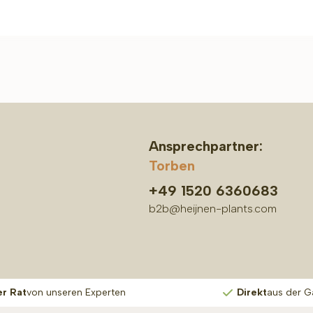
Ansprechpartner:
Torben
+49 1520 6360683
b2b@heijnen-plants.com
er Rat
von unseren Experten
Direkt
aus der G