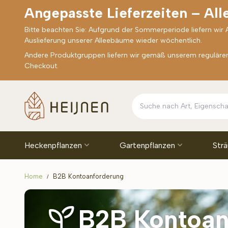
Angepasste Lieferzeiten – Al
Bitte beachten Sie: Aufgrund der Sommerperiode liefern wir
Auslieferung unserer Alleebäume wieder wöchentlich.
Andere Produktgruppen liefern wir gemäß unserem regulären 
Checkout.
Heckenpflanzen
Gartenpflanzen
Str
Home
B2B Kontoanforderung
B2B Kontoan