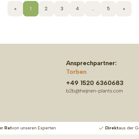
«
1
2
3
4
...
5
»
Ansprechpartner:
Torben
+49 1520 6360683
b2b@heijnen-plants.com
er Rat
von unseren Experten
Direkt
aus der G