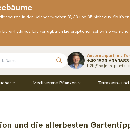
leebäume
 Alleebäume in den Kalenderwochen 31, 33 und 35 nicht aus. Ab Kale
Lieferrhythmus. Die verfügbaren Lieferoptionen sehen Sie während
Ansprechpartner: To
+49 1520 6360683
b2b@heijnen-plants.
äucher
Mediterrane Pflanzen
Terrassen- und
ion und die allerbesten Gartentip