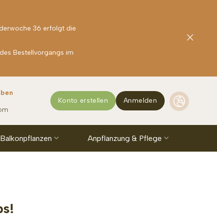
nderwoche 36 erfolgt die
 des Bestellvorgangs im
rben
Konto erstellen
Anmelden
com
 Balkonpflanzen
Anpflanzung & Pflege
ps!