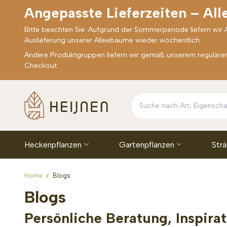
Angepasste Lieferzeiten – Al
Bitte beachten Sie: Aufgrund der Sommerperiode liefern wir
Auslieferung unserer Alleebäume wieder wöchentlich.
Andere Produktgruppen liefern wir gemäß unserem regulären 
Checkout.
Heckenpflanzen
Gartenpflanzen
Str
Home
Blogs
Blogs
Persönliche Beratung, Inspirat