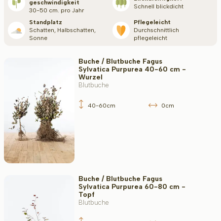
geschwindigkeit
Schnell blickdicht
30-50 cm. pro Jahr
Anwendung
Standplatz
Pflegeleicht
Schatten, Halbschatten,
durch­schnittlich
Sonne
pflegeleicht
Blütenfarbe
Buche / Blutbuche Fagus
Sylvatica Purpurea 40-60 cm -
Wurzel
Blutbuche
Blütezeit
40-60cm
0cm
Blattfarbe
Buche / Blutbuche Fagus
Sylvatica Purpurea 60-80 cm -
Widerstandsfähigkeit
Topf
Blutbuche