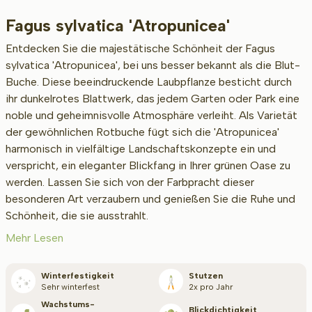
Fagus sylvatica 'Atropunicea'
Beschikbaar
Entdecken Sie die majestätische Schönheit der Fagus
sylvatica 'Atropunicea', bei uns besser bekannt als die Blut-
Buche. Diese beeindruckende Laubpflanze besticht durch
Wurzel-Typ
ihr dunkelrotes Blattwerk, das jedem Garten oder Park eine
noble und geheimnisvolle Atmosphäre verleiht. Als Varietät
der gewöhnlichen Rotbuche fügt sich die 'Atropunicea'
harmonisch in vielfältige Landschaftskonzepte ein und
Höhe bei Lieferung (cm)
verspricht, ein eleganter Blickfang in Ihrer grünen Oase zu
werden. Lassen Sie sich von der Farbpracht dieser
besonderen Art verzaubern und genießen Sie die Ruhe und
Breite bei Lieferung (cm)
Schönheit, die sie ausstrahlt.
Mehr Lesen
Standort
Winterfestigkeit
Stutzen
Sehr winterfest
2x pro Jahr
Wachstums­
Blickdichtigkeit