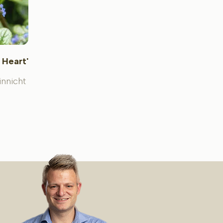
 Heart'
innicht