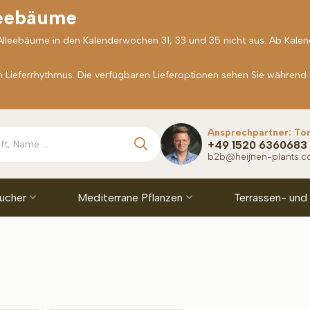
leebäume
 Alleebäume in den Kalenderwochen 31, 33 und 35 nicht aus. Ab Kale
Lieferrhythmus. Die verfügbaren Lieferoptionen sehen Sie während
Ansprechpartner: To
+49 1520 6360683
b2b@heijnen-plants.
äucher
Mediterrane Pflanzen
Terrassen- und