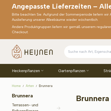
Angepasste Lieferzeiten – Al
Bitte beachten Sie: Aufgrund der Sommerperiode liefern wir
Auslieferung unserer Alleebäume wieder wöchentlich.
Andere Produktgruppen liefern wir gemäß unserem regulären 
Checkout.
Heckenpflanzen
Gartenpflanzen
Str
Home
Arten
Brunnera
Brunnera
Brunnera
Terrassen- und
Balkonpflanzen