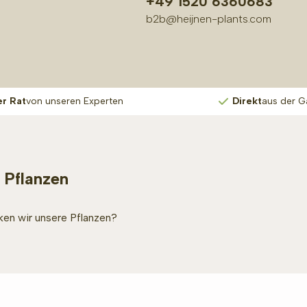
+49 1520 6360683
b2b@heijnen-plants.com
er Rat
von unseren Experten
Direkt
aus der G
 Pflanzen
en wir unsere Pflanzen?