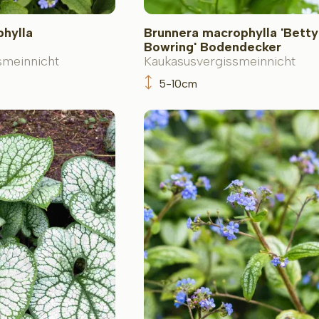
hylla
Brunnera macrophylla 'Betty
Bowring' Bodendecker
smeinnicht
Kaukasusvergissmeinnicht
5-10cm