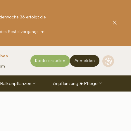
nderwoche 36 erfolgt die
 des Bestellvorgangs im
rben
Konto erstellen
Anmelden
com
 Balkonpflanzen
Anpflanzung & Pflege