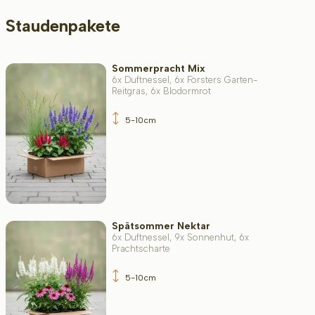
Staudenpakete
Beschikbaar
Sommerpracht Mix
6x Duftnessel, 6x Försters Garten-
Wurzel-Typ
Reitgras, 6x Blodormrot
5-10cm
Höhe bei Lieferung (cm)
Erwachsenengröße (cm)
Spätsommer Nektar
6x Duftnessel, 9x Sonnenhut, 6x
Prachtscharte
Standort
5-10cm