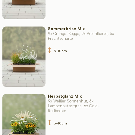
Immergrün
Sommerbrise Mix
9x Orange-Segge, 9x Prachtkerze, 6x
Duftend
Prachtscharte
5-10cm
Bodenart
Filter toepassen
Herbstglanz Mix
9x Weißer Sonnenhut, 6x
Lampenputzergras, 6x Gold-
Rudbeckie
5-10cm