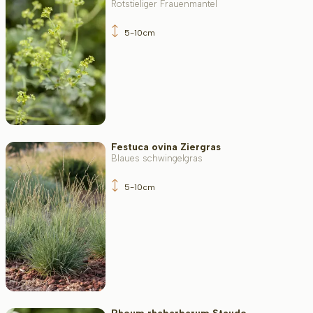
Rotstieliger Frauenmantel
Immergrün
5-10cm
Bodenart
Filter toepassen
Festuca ovina Ziergras
Blaues schwingelgras
5-10cm