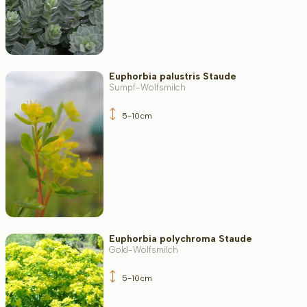
Euphorbia palustris Staude
Sumpf-Wolfsmilch
5-10cm
Euphorbia polychroma Staude
Gold-Wolfsmilch
5-10cm