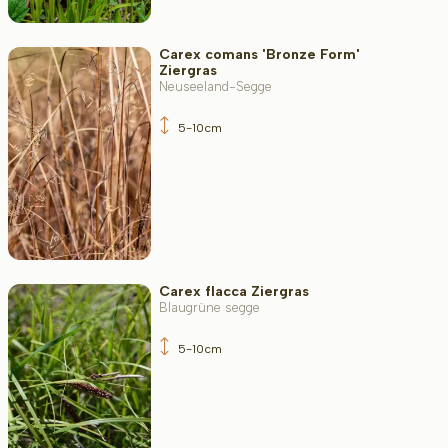
Carex comans 'Bronze Form'
Ziergras
Neuseeland-Segge
5-10cm
Carex flacca Ziergras
Blaugrüne segge
5-10cm