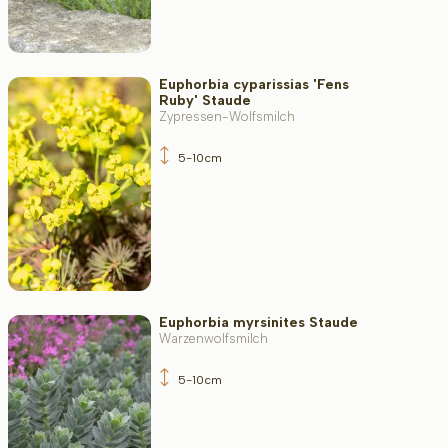
Euphorbia cyparissias 'Fens
Ruby' Staude
Zypressen-Wolfsmilch
5-10cm
Euphorbia myrsinites Staude
Warzenwolfsmilch
5-10cm