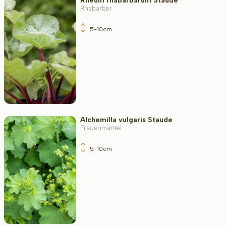
Rheum rhabarbarum Staude
Rhabarber
5-10cm
Alchemilla vulgaris Staude
Frauenmantel
5-10cm