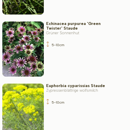
Echinacea purpurea 'Green
Twister' Staude
Grüner Sonnenhut
5-10cm
Euphorbia cyparissias Staude
Zypressenblättrige wolfsmilch
5-10cm