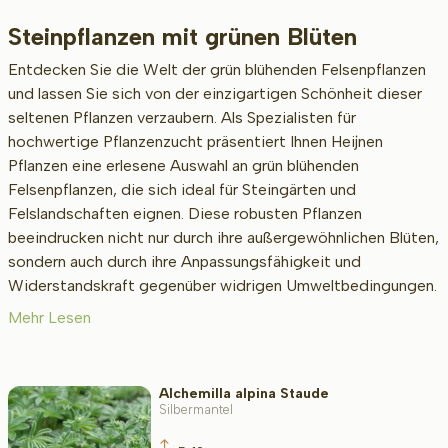
Steinpflanzen mit grünen Blüten
Beschikbaar
Entdecken Sie die Welt der grün blühenden Felsenpflanzen
und lassen Sie sich von der einzigartigen Schönheit dieser
seltenen Pflanzen verzaubern. Als Spezialisten für
Erwachsenengröße (cm)
hochwertige Pflanzenzucht präsentiert Ihnen Heijnen
Pflanzen eine erlesene Auswahl an grün blühenden
Felsenpflanzen, die sich ideal für Steingärten und
Felslandschaften eignen. Diese robusten Pflanzen
Art/Geschlecht
beeindrucken nicht nur durch ihre außergewöhnlichen Blüten,
sondern auch durch ihre Anpassungsfähigkeit und
Widerstandskraft gegenüber widrigen Umweltbedingungen.
Standort
Mehr Lesen
Wuchsform
Alchemilla alpina Staude
Silbermantel