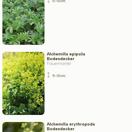
5-10cm
Anwendung
Blütenfarbe
Alchemilla epipsila
Bodendecker
Blütezeit
Frauenmantel
5-10cm
Blattfarbe
Widerstandsfähigkeit
Alchemilla erythropoda
Bodendecker