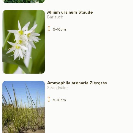
Bodenart
Allium ursinum Staude
Bärlauch
Filter toepassen
5-10cm
Ammophila arenaria Ziergras
Strandhafer
5-10cm