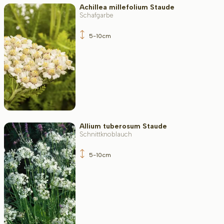
Achillea millefolium Staude
Blattfarbe
Schafgarbe
5-10cm
Widerstandsfähigkeit
Immergrün
Allium tuberosum Staude
Schnittknoblauch
Duftend
5-10cm
Fruchttragend