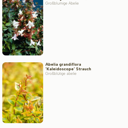
Großblumige Abelie
Standort
Wuchsform
Anwendung
Abelia grandiflora
'Kaleidoscope' Strauch
Großblütige abelie
Blütenfarbe
Blütezeit