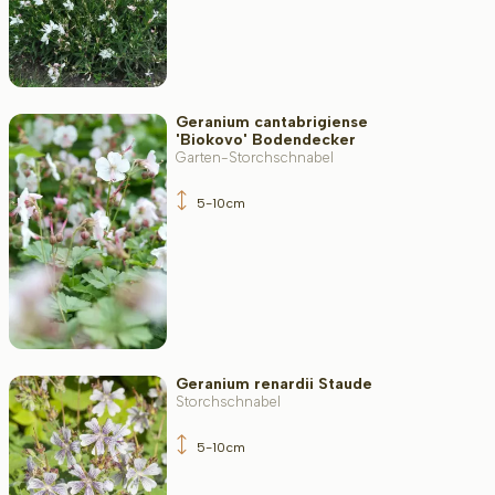
Geranium cantabrigiense
'Biokovo' Bodendecker
Garten-Storchschnabel
5-10cm
Geranium renardii Staude
Storchschnabel
5-10cm