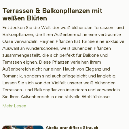
Terrassen & Balkonpflanzen mit
Beschikbaar
weißen Blüten
Entdecken Sie die Welt der weiß blühenden Terrassen- und
Balkonpflanzen, die Ihren Außenbereich in eine verträumte
Wurzel-Typ
Oase verwandeln. Heijnen Pflanzen hat für Sie eine exklusive
Auswahl an wunderschönen, weiß blühenden Pflanzen
zusammengestellt, die sich perfekt für Balkone und
Höhe bei Lieferung (cm)
Terrassen eignen. Diese Pflanzen verleihen Ihrem
Außenbereich nicht nur einen Hauch von Eleganz und
Romantik, sondern sind auch pflegeleicht und langlebig.
Lassen Sie sich von der Vielfalt unserer weiß blühenden
Erwachsenengröße (cm)
Terrassen- und Balkonpflanzen inspirieren und verwandeln
Sie Ihren Außenbereich in eine stilvolle Wohlfühloase.
Mehr Lesen
Art/Geschlecht
Abelia grandiflora Strauch