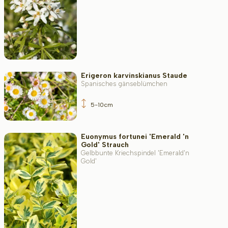
Erigeron karvinskianus Staude
Spanisches gänseblümchen
5-10cm
Euonymus fortunei 'Emerald 'n
Gold' Strauch
Gelbbunte Kriechspindel 'Emerald'n
Gold'