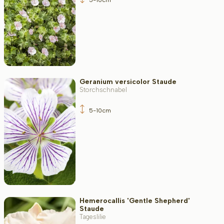
Geranium versicolor Staude
Storchschnabel
5-10cm
Hemerocallis 'Gentle Shepherd'
Staude
Tageslilie