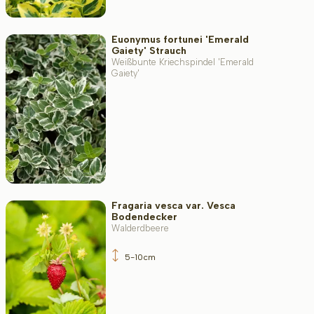
Euonymus fortunei 'Emerald
Gaiety' Strauch
Weißbunte Kriechspindel 'Emerald
Gaiety'
Fragaria vesca var. Vesca
Bodendecker
Walderdbeere
5-10cm