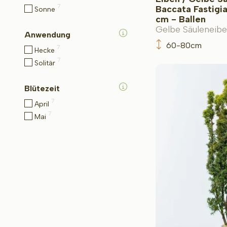
7
Baccata Fastigi
Sonne
cm - Ballen
Gelbe Säuleneibe
Anwendung
60-80cm
7
Hecke
7
Solitär
Blütezeit
7
April
7
Mai