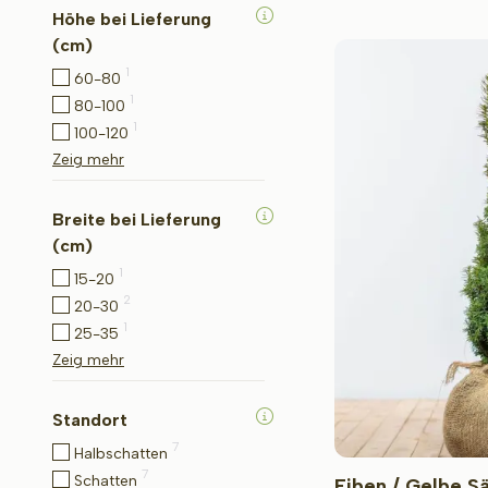
Höhe bei Lieferung
(cm)
1
60-80
1
80-100
1
100-120
Zeig mehr
Breite bei Lieferung
(cm)
1
15-20
2
20-30
1
25-35
Zeig mehr
Standort
7
Halbschatten
7
Schatten
Eiben / Gelbe S