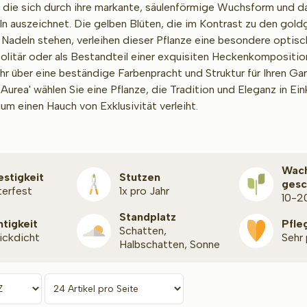
 die sich durch ihre markante, säulenförmige Wuchsform und d
eln auszeichnet. Die gelben Blüten, die im Kontrast zu den gol
Nadeln stehen, verleihen dieser Pflanze eine besondere optisch
 Solitär oder als Bestandteil einer exquisiten Heckenkomposition
hr über eine beständige Farbenpracht und Struktur für Ihren Gar
Aurea' wählen Sie eine Pflanze, die Tradition und Eleganz in Ein
um einen Hauch von Exklusivität verleiht.
Wac
estigkeit
Stutzen
gesc
terfest
1x pro Jahr
10-2
Standplatz
htigkeit
Pfle
Schatten,
lickdicht
Sehr
Halbschatten, Sonne