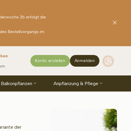
nderwoche 36 erfolgt die
 des Bestellvorgangs im
rben
Konto erstellen
Anmelden
com
 Balkonpflanzen
Anpflanzung & Pflege
ariante der