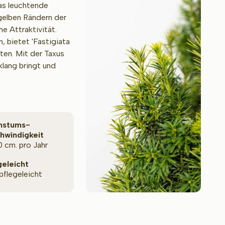
as leuchtende
dgelben Rändern der
e Attraktivität.
, bietet 'Fastigiata
ten. Mit der Taxus
klang bringt und
hstums­
hwindigkeit
0 cm. pro Jahr
geleicht
 pflegeleicht