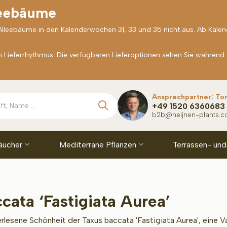
leebäume
 Alleebäume in den Kalenderwochen 31, 33 und 35 nicht aus. Ab Kale
Lieferrhythmus. Die verfügbaren Lieferoptionen sehen Sie während
Ansprechpartner: To
+49 1520 6360683
b2b@heijnen-plants.
äucher
Mediterrane Pflanzen
Terrassen- und
cata ‘Fastigiata Aurea’
rlesene Schönheit der Taxus baccata 'Fastigiata Aurea', eine V