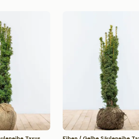
äuleneibe Taxus
Eiben / Gelbe Säuleneibe Ta