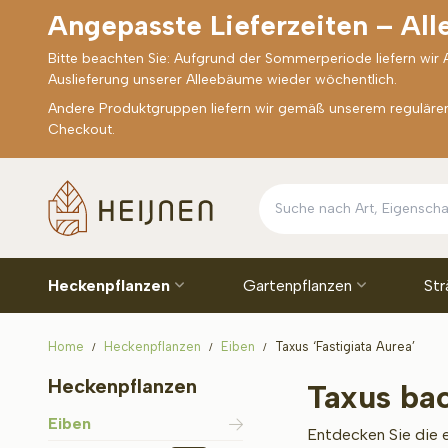
Angepasste Lieferzeiten – Al
Bitte beachten Sie: Aufgrund der Sommerperiode liefern wir
Auslieferung unserer Alleebäume wieder wöchentlich.
Andere Produktgruppen liefern wir gemäß unserem regulären 
Checkout.
Heckenpflanzen
Gartenpflanzen
Str
Home
Heckenpflanzen
Eiben
Taxus ‘Fastigiata Aurea’
Heckenpflanzen
Taxus bac
Eiben
Entdecken Sie die e