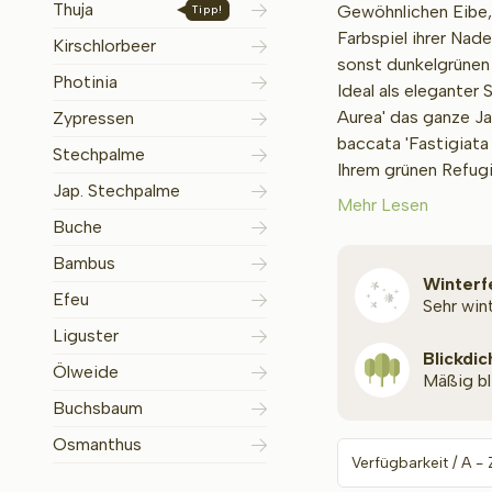
Thuja
Gewöhnlichen Eibe,
Tipp!
Farbspiel ihrer Nad
Kirschlorbeer
sonst dunkelgrünen 
Photinia
Ideal als eleganter
Aurea' das ganze Ja
Zypressen
baccata 'Fastigiata 
Stechpalme
Ihrem grünen Refugi
Jap. Stechpalme
Mehr Lesen
Buche
Bambus
Winterf
Efeu
Sehr win
Liguster
Blickdic
Ölweide
Mäßig b
Buchsbaum
Osmanthus