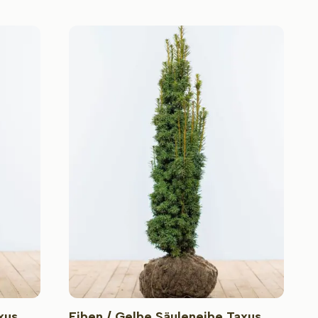
xus
Eiben / Gelbe Säuleneibe Taxus