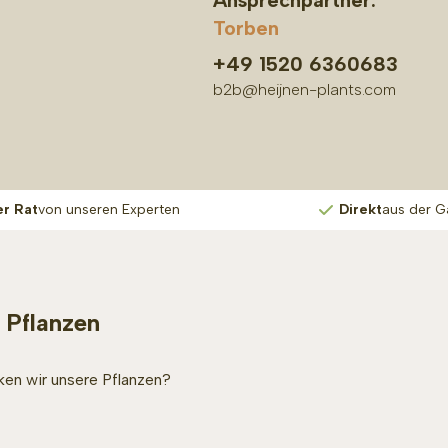
Ansprechpartner:
Torben
+49 1520 6360683
b2b@heijnen-plants.com
er Rat
von unseren Experten
Direkt
aus der G
 Pflanzen
en wir unsere Pflanzen?