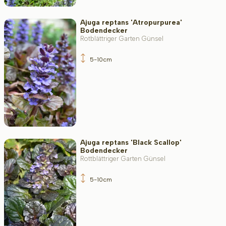
Ajuga reptans 'Atropurpurea'
Bodendecker
Rotblättriger Garten Günsel
5-10cm
Ajuga reptans 'Black Scallop'
Bodendecker
Rottblättriger Garten Günsel
5-10cm