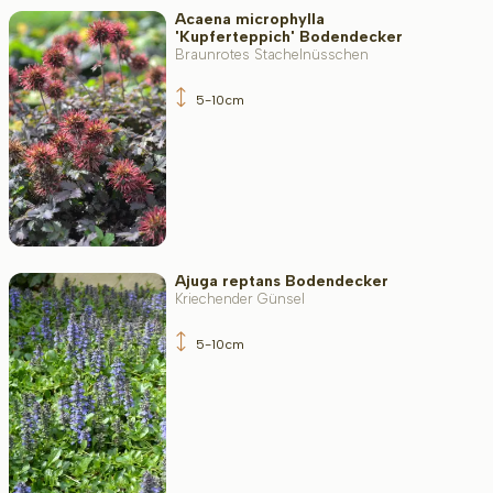
Acaena microphylla
'Kupferteppich' Bodendecker
Braunrotes Stachelnüsschen
5-10cm
Ajuga reptans Bodendecker
Kriechender Günsel
5-10cm