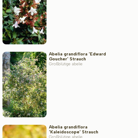
Standort
Wuchsform
Abelia grandiflora 'Edward
Goucher' Strauch
Großblütige abelie
Anwendung
Blütenfarbe
Blütezeit
Abelia grandiflora
'Kaleidoscope' Strauch
Großblütige abelie