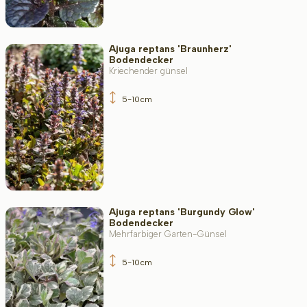
Ajuga reptans 'Braunherz'
Bodendecker
Kriechender günsel
5-10cm
Ajuga reptans 'Burgundy Glow'
Bodendecker
Mehrfarbiger Garten-Günsel
5-10cm