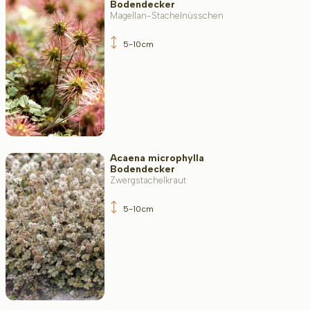
Bodendecker
Magellan-Stachelnüsschen
Bodenart
5-10cm
Filter toepassen
Acaena microphylla
Bodendecker
Zwergstachelkraut
5-10cm