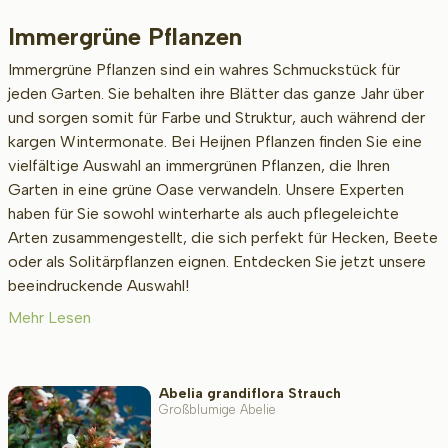
Immergrüne Pflanzen
Beschikbaar
Immergrüne Pflanzen sind ein wahres Schmuckstück für
jeden Garten. Sie behalten ihre Blätter das ganze Jahr über
und sorgen somit für Farbe und Struktur, auch während der
Wurzel-Typ
kargen Wintermonate. Bei Heijnen Pflanzen finden Sie eine
vielfältige Auswahl an immergrünen Pflanzen, die Ihren
Garten in eine grüne Oase verwandeln. Unsere Experten
haben für Sie sowohl winterharte als auch pflegeleichte
Höhe bei Lieferung (cm)
Arten zusammengestellt, die sich perfekt für Hecken, Beete
oder als Solitärpflanzen eignen. Entdecken Sie jetzt unsere
beeindruckende Auswahl!
Erwachsenengröße (cm)
Mehr Lesen
Art/Geschlecht
Abelia grandiflora Strauch
Großblumige Abelie