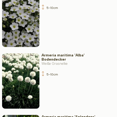
5-10cm
Armeria maritima 'Alba'
Bodendecker
Weiße Grasnelke
5-10cm
Armeria maritima 'Splendens'