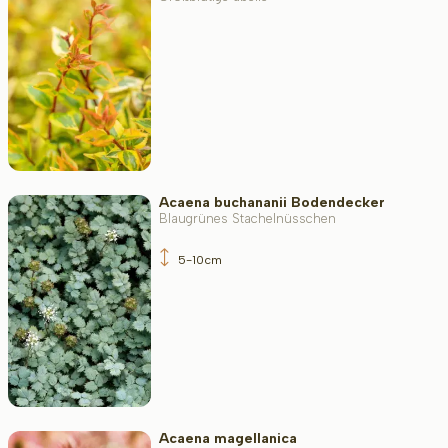
Blattfarbe
Widerstandsfähigkeit
Acaena buchananii Bodendecker
Immergrün
Blaugrünes Stachelnüsschen
5-10cm
Duftend
Fruchttragend
Acaena magellanica