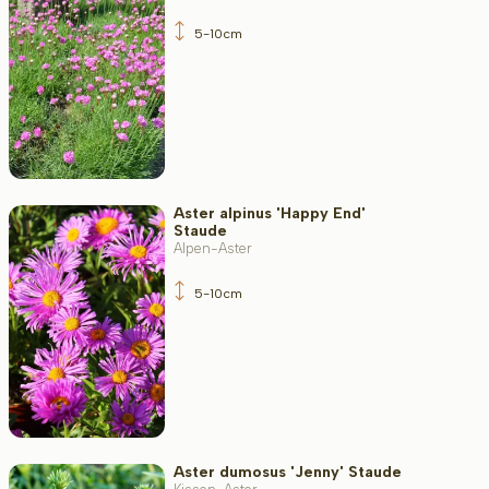
5-10cm
Aster alpinus 'Happy End'
Staude
Alpen-Aster
5-10cm
Aster dumosus 'Jenny' Staude