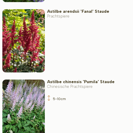
Astilbe arendsii 'Fanal' Staude
Prachtspiere
Astilbe chinensis 'Pumila' Staude
Chinesische Prachtspiere
5-10cm