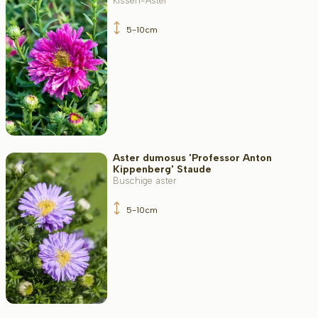
Kissen-Aster
5-10cm
Aster dumosus 'Professor Anton
Kippenberg' Staude
Buschige aster
5-10cm