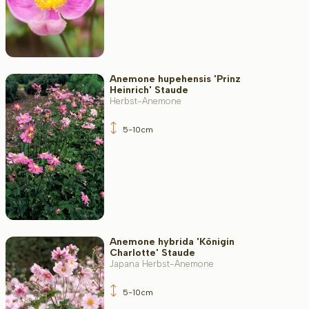
Anemone hupehensis 'Prinz
Heinrich' Staude
Herbst-Anemone
5-10cm
Anemone hybrida 'Königin
Charlotte' Staude
Japana Herbst-Anemone
5-10cm