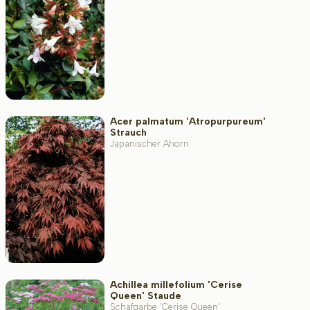
Standort
Wuchsform
Acer palmatum 'Atropurpureum'
Strauch
Japanischer Ahorn
Anwendung
Blütenfarbe
Blütezeit
Achillea millefolium 'Cerise
Queen' Staude
Schafgarbe 'Cerise Queen'