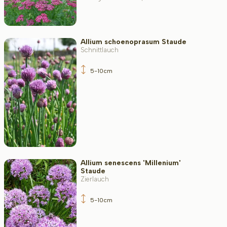
Blattfarbe
Allium schoenoprasum Staude
Schnittlauch
Widerstandsfähigkeit
5-10cm
Immergrün
Duftend
Allium senescens 'Millenium'
Staude
Zierlauch
Fruchttragend
5-10cm