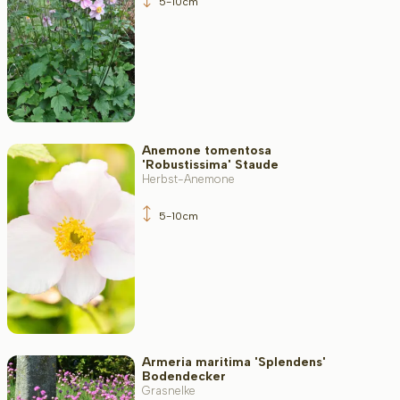
5-10cm
Anemone tomentosa
'Robustissima' Staude
Herbst-Anemone
5-10cm
Armeria maritima 'Splendens'
Bodendecker
Grasnelke