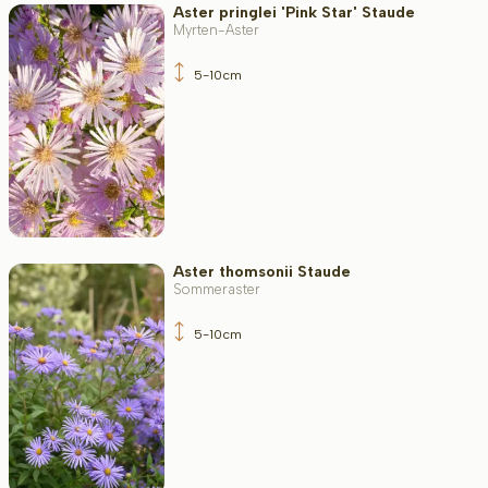
Aster pringlei 'Pink Star' Staude
Myrten-Aster
5-10cm
Aster thomsonii Staude
Sommeraster
5-10cm