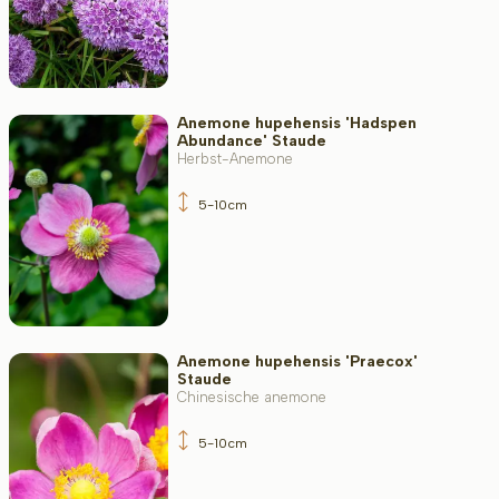
Bodenart
Filter toepassen
Anemone hupehensis 'Hadspen
Abundance' Staude
Herbst-Anemone
5-10cm
Anemone hupehensis 'Praecox'
Staude
Chinesische anemone
5-10cm