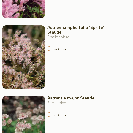
Astilbe simplicifolia 'Sprite'
Staude
Prachtspiere
5-10cm
Astrantia major Staude
Sterndolde
5-10cm