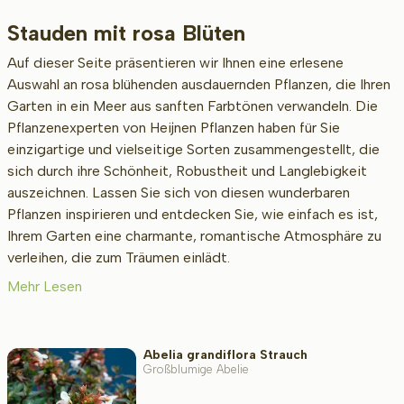
Stauden mit rosa Blüten
Beschikbaar
Auf dieser Seite präsentieren wir Ihnen eine erlesene
Auswahl an rosa blühenden ausdauernden Pflanzen, die Ihren
Garten in ein Meer aus sanften Farbtönen verwandeln. Die
Wurzel-Typ
Pflanzenexperten von Heijnen Pflanzen haben für Sie
einzigartige und vielseitige Sorten zusammengestellt, die
sich durch ihre Schönheit, Robustheit und Langlebigkeit
auszeichnen. Lassen Sie sich von diesen wunderbaren
Höhe bei Lieferung (cm)
Pflanzen inspirieren und entdecken Sie, wie einfach es ist,
Ihrem Garten eine charmante, romantische Atmosphäre zu
verleihen, die zum Träumen einlädt.
Erwachsenengröße (cm)
Mehr Lesen
Art/Geschlecht
Abelia grandiflora Strauch
Großblumige Abelie