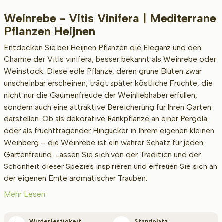
Weinrebe - Vitis Vinifera | Mediterrane
Beschikbaar
Pflanzen Heijnen
Entdecken Sie bei Heijnen Pflanzen die Eleganz und den
Charme der Vitis vinifera, besser bekannt als Weinrebe oder
Höhe inkl. Topf (cm)
Weinstock. Diese edle Pflanze, deren grüne Blüten zwar
unscheinbar erscheinen, trägt später köstliche Früchte, die
nicht nur die Gaumenfreude der Weinliebhaber erfüllen,
Umfang des Stamms (cm)
sondern auch eine attraktive Bereicherung für Ihren Garten
darstellen. Ob als dekorative Rankpflanze an einer Pergola
oder als fruchttragender Hingucker in Ihrem eigenen kleinen
Weinberg – die Weinrebe ist ein wahrer Schatz für jeden
Gartenfreund. Lassen Sie sich von der Tradition und der
Schönheit dieser Spezies inspirieren und erfreuen Sie sich an
der eigenen Ernte aromatischer Trauben.
Typ
Mehr Lesen
Winterfestigkeit
Standplatz