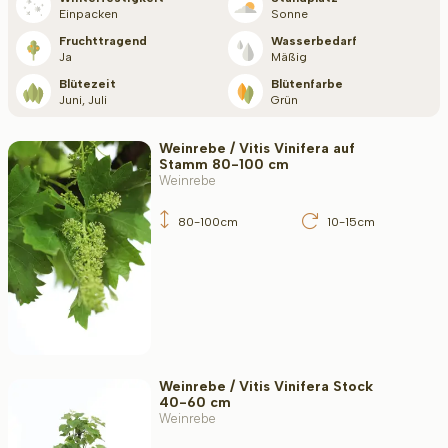
Blütezeit
Einpacken
Sonne
Fruchttragend
Wasserbedarf
Ja
Mäßig
Blütezeit
Blütenfarbe
Filter toepassen
Juni, Juli
Grün
Weinrebe / Vitis Vinifera auf
Stamm 80-100 cm
Weinrebe
80-100cm
10-15cm
Weinrebe / Vitis Vinifera Stock
40-60 cm
Weinrebe