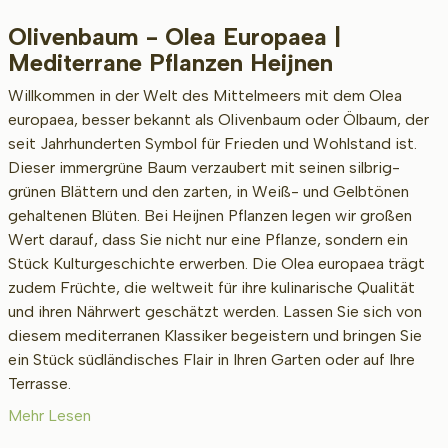
Olivenbaum - Olea Europaea |
Beschikbaar
Mediterrane Pflanzen Heijnen
Willkommen in der Welt des Mittelmeers mit dem Olea
europaea, besser bekannt als Olivenbaum oder Ölbaum, der
Höhe inkl. Topf (cm)
seit Jahrhunderten Symbol für Frieden und Wohlstand ist.
Dieser immergrüne Baum verzaubert mit seinen silbrig-
grünen Blättern und den zarten, in Weiß- und Gelbtönen
Umfang des Stamms (cm)
gehaltenen Blüten. Bei Heijnen Pflanzen legen wir großen
Wert darauf, dass Sie nicht nur eine Pflanze, sondern ein
Stück Kulturgeschichte erwerben. Die Olea europaea trägt
zudem Früchte, die weltweit für ihre kulinarische Qualität
und ihren Nährwert geschätzt werden. Lassen Sie sich von
diesem mediterranen Klassiker begeistern und bringen Sie
ein Stück südländisches Flair in Ihren Garten oder auf Ihre
Standort
Terrasse.
Mehr Lesen