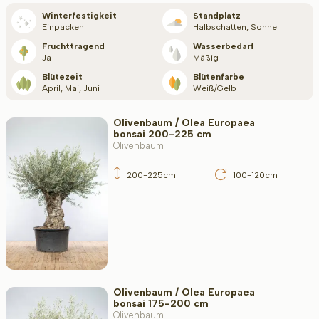
Typ
Winterfestigkeit
Standplatz
Einpacken
Halbschatten, Sonne
Fruchttragend
Wasserbedarf
Ja
Mäßig
Blütezeit
Blütezeit
Blütenfarbe
April, Mai, Juni
Weiß/Gelb
Olivenbaum / Olea Europaea
Filter toepassen
bonsai 200-225 cm
Olivenbaum
200-225cm
100-120cm
Olivenbaum / Olea Europaea
bonsai 175-200 cm
Olivenbaum