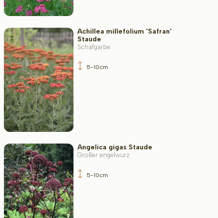
Wuchsform
Achillea millefolium 'Safran'
Staude
Schafgarbe
Anwendung
5-10cm
Blütenfarbe
Blütezeit
Angelica gigas Staude
Großer engelwurz
5-10cm
Blattfarbe