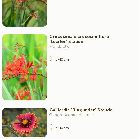
Filter toepassen
Crocosmia x crocosmiiflora
'Lucifer' Staude
Montbretie
5-10cm
Gaillardia 'Burgunder' Staude
Garten-Kokardenblume
5-10cm