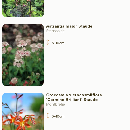
Widerstandsfähigkeit
Astrantia major Staude
Sterndolde
Immergrün
5-10cm
Duftend
Fruchttragend
Crocosmia x crocosmiiflora
'Carmine Brilliant' Staude
Montbretie
Bodenart
5-10cm