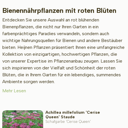
Bienennährpflanzen mit roten Blüten
Beschikbaar
Entdecken Sie unsere Auswahl an rot blühenden
Bienenpflanzen, die nicht nur Ihren Garten in ein
farbenprächtiges Paradies verwandeln, sondern auch
Höhe bei Lieferung (cm)
wichtige Nahrungsquellen für Bienen und andere Bestäuber
bieten. Heijnen Pflanzen präsentiert Ihnen eine umfangreiche
Kollektion von einzigartigen, hochwertigen Pflanzen, die
von unserer Expertise im Pflanzenanbau zeugen. Lassen Sie
Erwachsenengröße (cm)
sich inspirieren von der Vielfalt und Schönheit der roten
Blüten, die in Ihrem Garten für ein lebendiges, summendes
Ambiente sorgen werden.
Art/Geschlecht
Mehr Lesen
Standort
Achillea millefolium 'Cerise
Queen' Staude
Schafgarbe 'Cerise Queen'