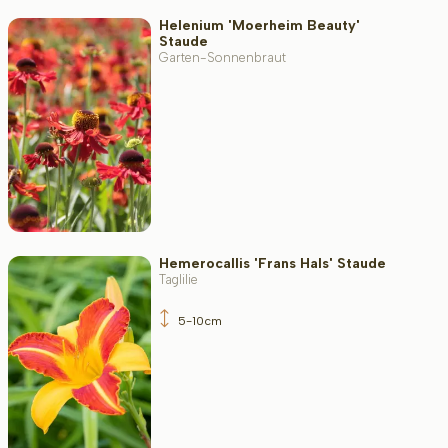
Helenium 'Moerheim Beauty'
Staude
Garten-Sonnenbraut
Hemerocallis 'Frans Hals' Staude
Taglilie
5-10cm