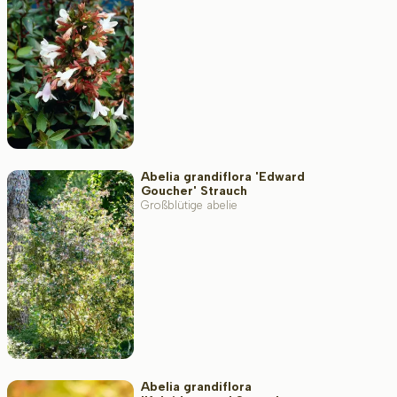
Standort
Wuchsform
Abelia grandiflora 'Edward
Anwendung
Goucher' Strauch
Großblütige abelie
Blütenfarbe
Blütezeit
Abelia grandiflora