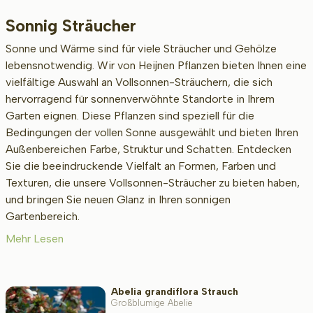
Sonnig Sträucher
Beschikbaar
Sonne und Wärme sind für viele Sträucher und Gehölze
lebensnotwendig. Wir von Heijnen Pflanzen bieten Ihnen eine
vielfältige Auswahl an Vollsonnen-Sträuchern, die sich
Wurzel-Typ
hervorragend für sonnenverwöhnte Standorte in Ihrem
Garten eignen. Diese Pflanzen sind speziell für die
Bedingungen der vollen Sonne ausgewählt und bieten Ihren
Außenbereichen Farbe, Struktur und Schatten. Entdecken
Höhe bei Lieferung (cm)
Sie die beeindruckende Vielfalt an Formen, Farben und
Texturen, die unsere Vollsonnen-Sträucher zu bieten haben,
und bringen Sie neuen Glanz in Ihren sonnigen
Erwachsenengröße (cm)
Gartenbereich.
Mehr Lesen
Art/Geschlecht
Abelia grandiflora Strauch
Großblumige Abelie