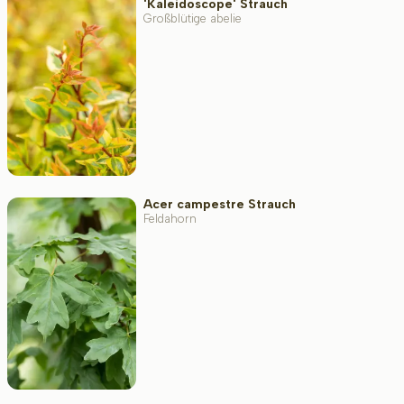
'Kaleidoscope' Strauch
Großblütige abelie
Blattfarbe
Widerstandsfähigkeit
Immergrün
Acer campestre Strauch
Feldahorn
Duftend
Fruchttragend