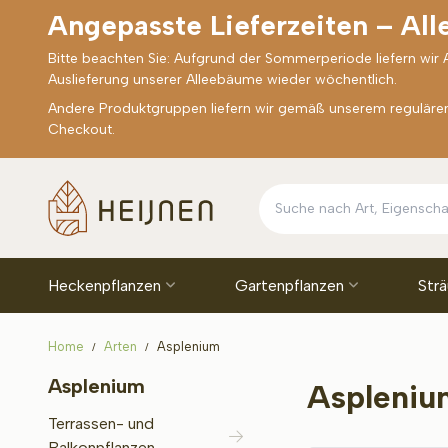
Angepasste Lieferzeiten – Al
Bitte beachten Sie: Aufgrund der Sommerperiode liefern wir
Auslieferung unserer Alleebäume wieder wöchentlich.
Andere Produktgruppen liefern wir gemäß unserem regulären 
Checkout.
Heckenpflanzen
Gartenpflanzen
Str
Home
Arten
Asplenium
Asplenium
Aspleniu
Terrassen- und
Balkonpflanzen