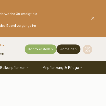
nderwoche 36 erfolgt die
 des Bestellvorgangs im
rben
Konto erstellen
Anmelden
com
 Balkonpflanzen
Anpflanzung & Pflege