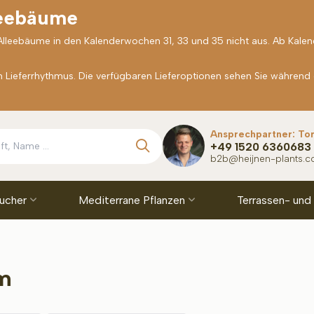
leebäume
 Alleebäume in den Kalenderwochen 31, 33 und 35 nicht aus. Ab Kale
Lieferrhythmus. Die verfügbaren Lieferoptionen sehen Sie während
Ansprechpartner: To
+49 1520 6360683
b2b@heijnen-plants.
äucher
Mediterrane Pflanzen
Terrassen- und
m