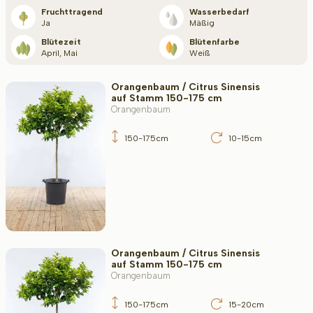
Blütezeit
Fruchttragend
Wasserbedarf
Ja
Mäßig
Blütezeit
Blütenfarbe
April, Mai
Weiß
Filter toepassen
Orangenbaum / Citrus Sinensis
auf Stamm 150-175 cm
Orangenbaum
150-175cm
10-15cm
Orangenbaum / Citrus Sinensis
auf Stamm 150-175 cm
Orangenbaum
150-175cm
15-20cm